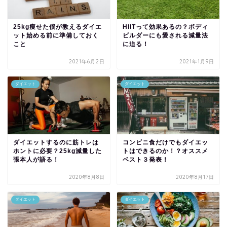
25kg痩せた僕が教えるダイエ
HIITって効果あるの？ボディ
ット始める前に準備しておく
ビルダーにも愛される減量法
こと
に迫る！
2021年6月2日
2021年1月9日
ダイエット
ダイエット
ダイエットするのに筋トレは
コンビニ食だけでもダイエッ
ホントに必要？25kg減量した
トはできるのか！？オススメ
張本人が語る！
ベスト３発表！
2020年8月8日
2020年8月17日
ダイエット
ダイエット