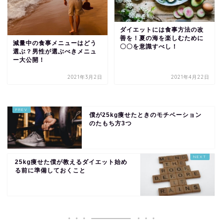
ダイエットには食事方法の改
善を！夏の海を楽しむために
減量中の食事メニューはどう
〇〇を意識すべし！
選ぶ？男性が選ぶべきメニュ
ー大公開！
2021年3月2日
2021年4月22日
僕が25kg痩せたときのモチベーション
のたもち方3つ
25kg痩せた僕が教えるダイエット始め
る前に準備しておくこと