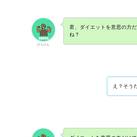
君、ダイエットを意思の力
ね？
ひらけん
え？そう