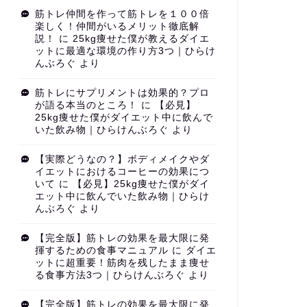
筋トレ仲間を作って筋トレを１００倍
楽しく！仲間がいるメリット徹底解
説！
に
25kg痩せた僕が教えるダイエ
ットに最適な環境の作り方3つ｜ひらけ
んぶろぐ
より
筋トレにサプリメントは効果的？プロ
が語る本当のところ！
に
【必見】
25kg痩せた僕がダイエット中に飲んで
いた飲み物｜ひらけんぶろぐ
より
【実際どうなの？】ボディメイクやダ
イエットにおけるコーヒーの効果につ
いて
に
【必見】25kg痩せた僕がダイ
エット中に飲んでいた飲み物｜ひらけ
んぶろぐ
より
【完全版】筋トレの効果を最大限に発
揮するための食事マニュアル
に
ダイエ
ットに超重要！筋肉を残したまま痩せ
る食事方法3つ｜ひらけんぶろぐ
より
【完全版】筋トレの効果を最大限に発