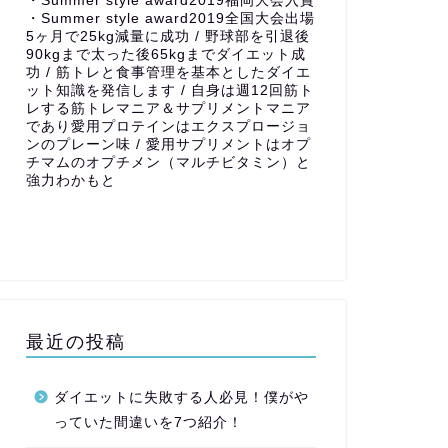
・Summer style award2019福岡大会入賞
・Summer style award2019全国大会出場
5ヶ月で25kg減量に成功 / 野球部を引退後
90kgまで太った後65kgまでダイエット成
功 / 筋トレと食事管理を基本としたダイエ
ット知識を発信します / 自身は週12回筋ト
レする筋トレマニア＆サプリメントマニア
であり愛用プロテインはエクスプロージョ
ンのプレーン味 / 愛用サプリメントはオプ
チマムのオプチメン（マルチビタミン）と
強力わかもと
最近の投稿
ダイエットに失敗する人必見！僕がや
っていた間違いを7つ紹介！