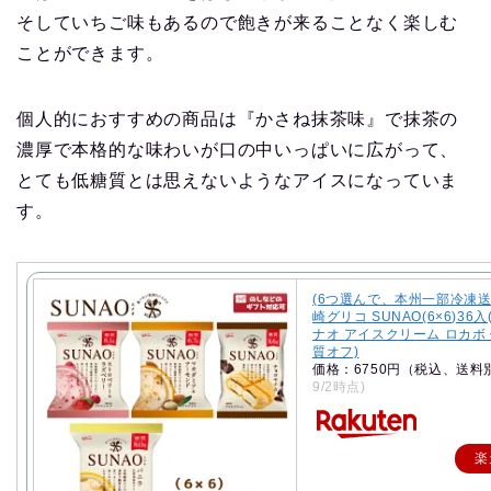
そしていちご味もあるので飽きが来ることなく楽しむ
ことができます。
個人的におすすめの商品は『かさね抹茶味』で抹茶の
濃厚で本格的な味わいが口の中いっぱいに広がって、
とても低糖質とは思えないようなアイスになっていま
す。
(6つ選んで、本州一部冷凍送
崎グリコ SUNAO(6×6)36入
ナオ アイスクリーム ロカボ 
質オフ)
価格：6750円（税込、送料
9/2時点)
楽