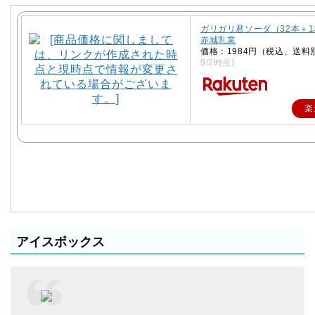
ガリガリ君ソーダ（32本＋
赤城乳業
価格：1984円（税込、送料
9/2時点)
楽
アイスボックス