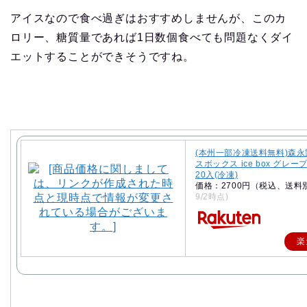
アイスなので食べ過ぎはおすすめしませんが、このカ
ロリー、糖質量であれば1日数個食べても問題なくダイ
エットすることができそうですね。
(本州一部冷凍送料無料)森永
スボックス ice box グレ
20入(冷凍)
価格：2700円（税込、送料
9/2時点)
楽