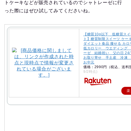
トケーキなどが販売されているのでシャトレーゼに行
った際にはぜひ試してみてくださいね。
【糖質10g以下 低糖質ス
ト】糖質制限スイーツ ケーキ
ダイエット食品 痩せる カロ
低カロリー ウエディング
ーゼ 結婚祝い 父の日 24/
お取り寄せ 手土産 冷凍
お中元
価格：2990円（税込、送料
9/2時点)
楽