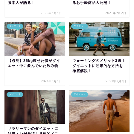
張本人が語る！
るお手軽商品大公開！
2020年8月8日
2021年9月2日
ダイエット
ダイエット
【必見】25kg痩せた僕がダイ
ウォーキングのメリット3選！
エット中に飲んでいた飲み物
ダイエットに効果的な方法を
徹底解説！
2021年6月6日
2021年3月7日
ダイエット
ダイエット
サラリーマンのダイエットに
は筋トレが必須！具体的メニ