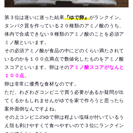
第３位は迷いに迷った結果
『ゆで卵』
がランクイン。
タンパク質を作っている２０種類のアミノ酸のうち、
体内で合成できない９種類のアミノ酸のことを必須ア
ミノ酸といいます。
その必須アミノ酸が食品の中にどのくらい満たされて
いるのかを１００点満点で数値化したものをアミノ酸
スコアといいます。卵はその
アミノ酸スコアがなんと
１００点
。
卵は非常に優秀な食材なのです。
ただ、わざわざコンビニで買う必要があるか疑問が出
てくるかもしれませんがゆでを家で作ろうと思ったら
案外面倒なんですよね。
その上コンビニのゆで卵は程よい塩味が付いているう
え殻も剥けやすくて食べやすいので３位にランクイン