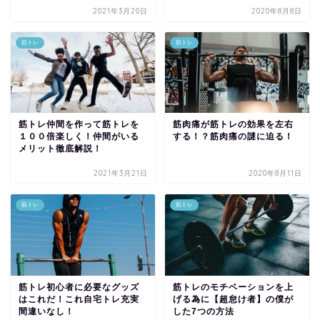
2021年3月20日
2020年8月8日
筋トレ
筋トレ
筋トレ仲間を作って筋トレを
筋肉痛が筋トレの効果を左右
１００倍楽しく！仲間がいる
する！？筋肉痛の謎に迫る！
メリット徹底解説！
2021年3月21日
2020年8月11日
筋トレ
筋トレ
筋トレ初心者に必要なグッズ
筋トレのモチベーションを上
はこれだ！これ自宅トレ充実
げる為に【超怠け者】の僕が
間違いなし！
した7つの方法