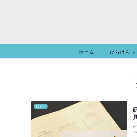
ホーム
ひらけんっ
筋トレ
仕
い
こ