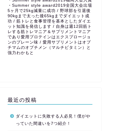
・Summer style award2019福岡大会入賞
・Summer style award2019全国大会出場
5ヶ月で25kg減量に成功 / 野球部を引退後
90kgまで太った後65kgまでダイエット成
功 / 筋トレと食事管理を基本としたダイエ
ット知識を発信します / 自身は週12回筋ト
レする筋トレマニア＆サプリメントマニア
であり愛用プロテインはエクスプロージョ
ンのプレーン味 / 愛用サプリメントはオプ
チマムのオプチメン（マルチビタミン）と
強力わかもと
最近の投稿
ダイエットに失敗する人必見！僕がや
っていた間違いを7つ紹介！