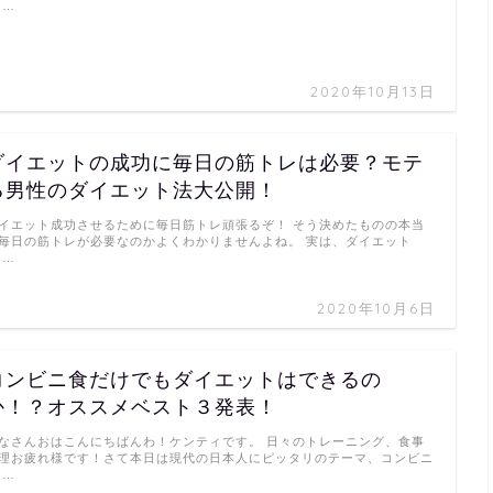
 …
2020年10月13日
ダイエットの成功に毎日の筋トレは必要？モテ
る男性のダイエット法大公開！
イエット成功させるために毎日筋トレ頑張るぞ！ そう決めたものの本当
毎日の筋トレが必要なのかよくわかりませんよね。 実は、ダイエット
 …
2020年10月6日
コンビニ食だけでもダイエットはできるの
か！？オススメベスト３発表！
なさんおはこんにちばんわ！ケンティです。 日々のトレーニング、食事
理お疲れ様です！さて本日は現代の日本人にピッタリのテーマ、コンビニ
 …