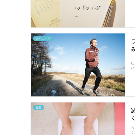
ダイエット
「
た
い
減量
あ
う