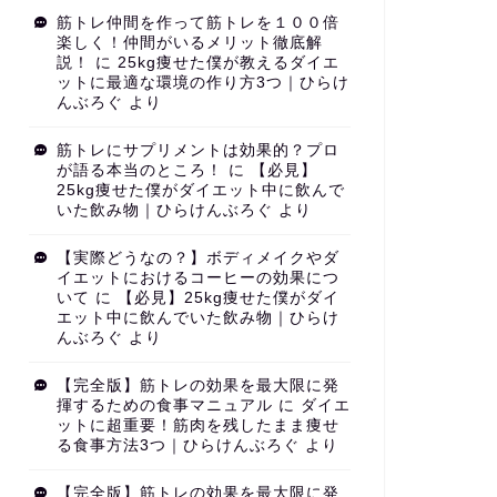
筋トレ仲間を作って筋トレを１００倍
楽しく！仲間がいるメリット徹底解
説！
に
25kg痩せた僕が教えるダイエ
ットに最適な環境の作り方3つ｜ひらけ
んぶろぐ
より
筋トレにサプリメントは効果的？プロ
が語る本当のところ！
に
【必見】
25kg痩せた僕がダイエット中に飲んで
いた飲み物｜ひらけんぶろぐ
より
【実際どうなの？】ボディメイクやダ
イエットにおけるコーヒーの効果につ
いて
に
【必見】25kg痩せた僕がダイ
エット中に飲んでいた飲み物｜ひらけ
んぶろぐ
より
【完全版】筋トレの効果を最大限に発
揮するための食事マニュアル
に
ダイエ
ットに超重要！筋肉を残したまま痩せ
る食事方法3つ｜ひらけんぶろぐ
より
【完全版】筋トレの効果を最大限に発