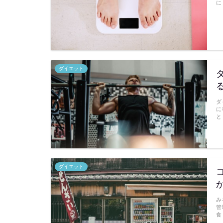
に
ダイエット
ダ
に
と
ダイエット
み
管
食