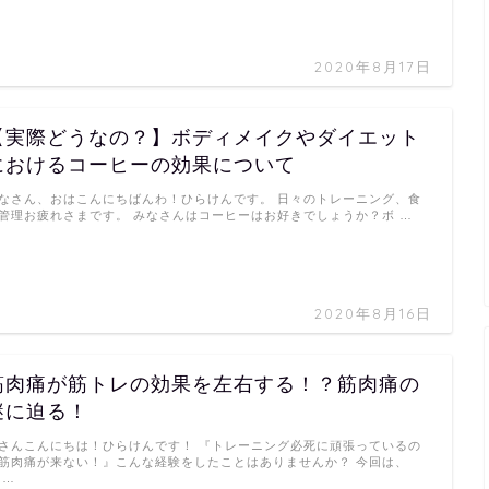
2020年8月17日
【実際どうなの？】ボディメイクやダイエット
におけるコーヒーの効果について
なさん、おはこんにちばんわ！ひらけんです。 日々のトレーニング、食
管理お疲れさまです。 みなさんはコーヒーはお好きでしょうか？ボ …
2020年8月16日
筋肉痛が筋トレの効果を左右する！？筋肉痛の
謎に迫る！
さんこんにちは！ひらけんです！ 『トレーニング必死に頑張っているの
筋肉痛が来ない！』こんな経験をしたことはありませんか？ 今回は、
 …