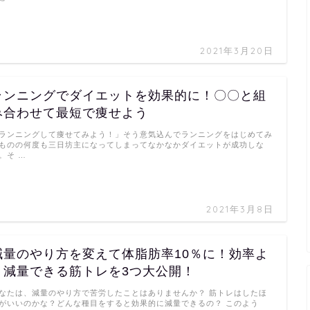
2021年3月20日
ランニングでダイエットを効果的に！〇〇と組
み合わせて最短で痩せよう
ランニングして痩せてみよう！」そう意気込んでランニングをはじめてみ
ものの何度も三日坊主になってしまってなかなかダイエットが成功しな
。そ …
2021年3月8日
減量のやり方を変えて体脂肪率10％に！効率よ
く減量できる筋トレを3つ大公開！
なたは、減量のやり方で苦労したことはありませんか？ 筋トレはしたほ
がいいのかな？どんな種目をすると効果的に減量できるの？ このよう