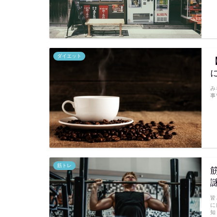
ダイエット
み
事
筋トレ
皆
に
知